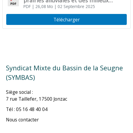
prairies alluviales et des milieux
associés sur la vallée de la Seugne
PDF
| 26,08 Mo
| 02 Septembre 2025
Télécharger
Syndicat Mixte du Bassin de la Seugne
(SYMBAS)
Siège social :
7 rue Taillefer, 17500 Jonzac
Tél : 05 16 48 40 04
Nous contacter