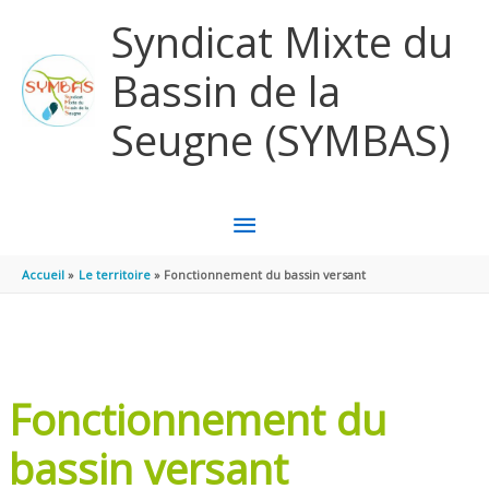
Aller au contenu
Aller au pied de page
Syndicat Mixte du
Bassin de la
Seugne (SYMBAS)
MENU
PRINCIPAL
Accueil
Le territoire
Fonctionnement du bassin versant
Fonctionnement du
bassin versant