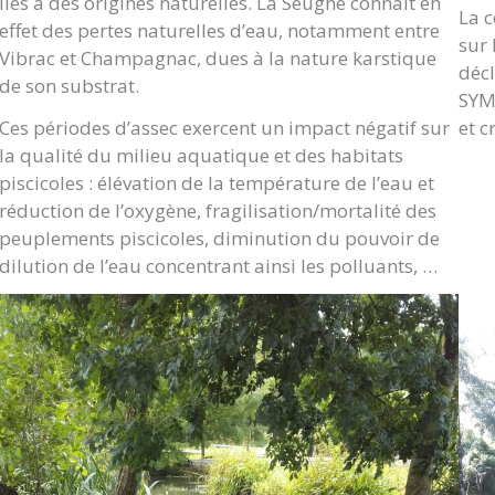
liés à des origines naturelles. La Seugne connaît en
La c
effet des pertes naturelles d’eau, notamment entre
sur 
Vibrac et Champagnac, dues à la nature karstique
décl
de son substrat.
SYM
Ces périodes d’assec exercent un impact négatif sur
et c
la qualité du milieu aquatique et des habitats
piscicoles : élévation de la température de l’eau et
réduction de l’oxygène, fragilisation/mortalité des
peuplements piscicoles, diminution du pouvoir de
dilution de l’eau concentrant ainsi les polluants, …