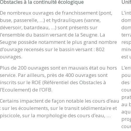
Obstacles à la continuité écologique
Unif
De nombreux ouvrages de franchissement (pont,
L’in
buse, passerelle, …) et hydrauliques (vanne,
doma
déversoir, batardeau, …) sont présents sur
doma
l’ensemble du bassin versant de la Seugne. La
terr
Seugne possède notamment le plus grand nombre
resp
d’ouvrage recensés sur le bassin versant : 802
mine
ouvrages.
est 
Plus de 200 ouvrages sont en mauvais état ou hors
L’en
service. Par ailleurs, près de 400 ouvrages sont
pour
inscrits sur le ROE (Référentiel des Obstacles à
des 
l’Ecoulement) de l’OFB.
cour
prat
Certains impactent de façon notable les cours d’eau
au 
: sur les écoulements, sur le transit sédimentaire et
aqua
piscicole, sur la morphologie des cours d’eau, …
prog
cour