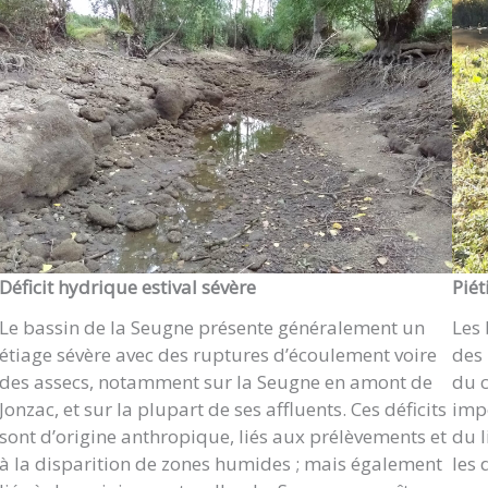
Déficit hydrique estival sévère
Pié
Le bassin de la Seugne présente généralement un
Les 
étiage sévère avec des ruptures d’écoulement voire
des 
des assecs, notamment sur la Seugne en amont de
du c
Jonzac, et sur la plupart de ses affluents. Ces déficits
impo
sont d’origine anthropique, liés aux prélèvements et
du l
à la disparition de zones humides ; mais également
les 