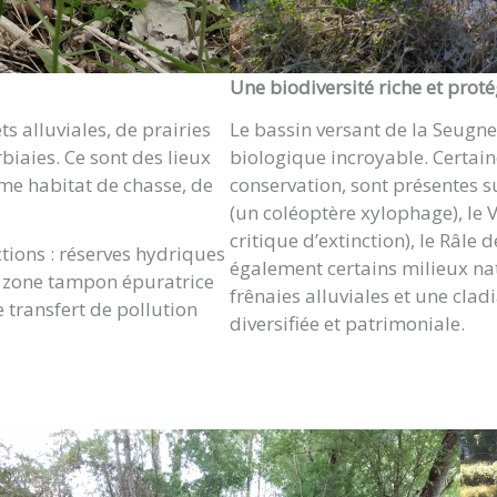
Une biodiversité riche et prot
ts alluviales, de prairies
Le bassin versant de la Seugne
iaies. Ce sont des lieux
biologique incroyable. Certain
mme habitat de chasse, de
conservation, sont présentes sur
(un coléoptère xylophage), le
critique d’extinction), le Râle
ions : réserves hydriques
également certains milieux nat
n, zone tampon épuratrice
frênaies alluviales et une clad
le transfert de pollution
diversifiée et patrimoniale.