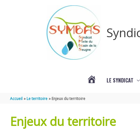
Aller au contenu
Aller au pied de page
Syndi
LE SYNDICAT
#3578
Accueil
Le territoire
Enjeux du territoire
(PAS
Enjeux du territoire
DE