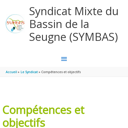
Panneau de gestion des cookies
Aller au contenu
Aller au pied de page
Syndicat Mixte du
Bassin de la
Seugne (SYMBAS)
MENU
PRINCIPAL
Accueil
Le Syndicat
Compétences et objectifs
Compétences et
objectifs