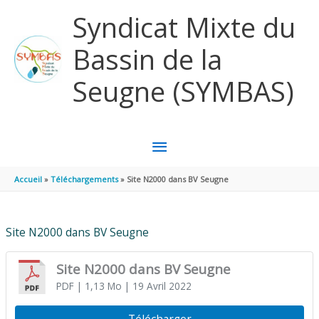
Aller au contenu
Aller au pied de page
Syndicat Mixte du
Bassin de la
Seugne (SYMBAS)
MENU
PRINCIPAL
Accueil
Téléchargements
Site N2000 dans BV Seugne
Site N2000 dans BV Seugne
Site N2000 dans BV Seugne
PDF
| 1,13 Mo
| 19 Avril 2022
Télécharger