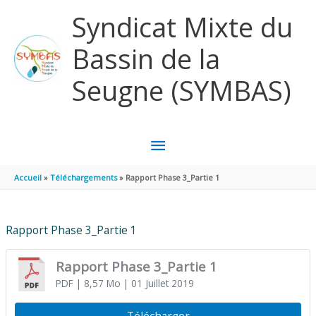
Aller au contenu
Aller au pied de page
Syndicat Mixte du
Bassin de la
Seugne (SYMBAS)
MENU
PRINCIPAL
Accueil
Téléchargements
Rapport Phase 3_Partie 1
Rapport Phase 3_Partie 1
Rapport Phase 3_Partie 1
PDF
| 8,57 Mo
| 01 Juillet 2019
Télécharger