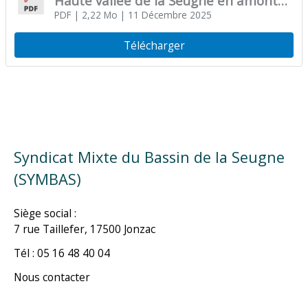
Haute vallée de la Seugne en amont
de Pons et affluents » 11-12-2025
PDF
| 2,22 Mo
| 11 Décembre 2025
Télécharger
Syndicat Mixte du Bassin de la Seugne
(SYMBAS)
Siège social :
7 rue Taillefer, 17500 Jonzac
Tél : 05 16 48 40 04
Nous contacter