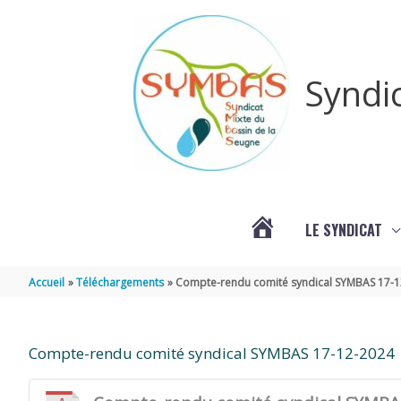
Aller au contenu
Aller au pied de page
Syndi
LE SYNDICAT
#3578
Accueil
Téléchargements
Compte-rendu comité syndical SYMBAS 17-
(PAS
Compte-rendu comité syndical SYMBAS 17-12-2024
DE