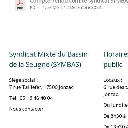
Compte-rendu comité syndical SYMBA
PDF
| 1,57 Mo
| 17 Décembre 2024
TITRE)
Syndicat Mixte du Bassin
Horaire
de la Seugne (SYMBAS)
public
Siège social :
Locaux :
7 rue Taillefer, 17500 Jonzac
6 rue des 
Jonzac.
Tél : 05 16 48 40 04
Du lundi a
Nous contacter
De 8h30 à
De 13h30 