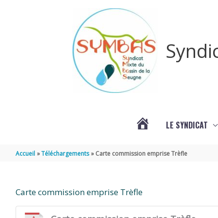
Aller au contenu
Aller au pied de page
Syndi
LE SYNDICAT
#3578
Accueil
Téléchargements
Carte commission emprise Trèfle
(PAS
Carte commission emprise Trèfle
DE