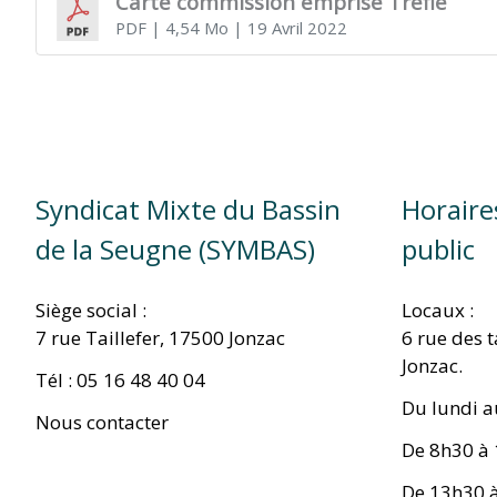
Carte commission emprise Trèfle
PDF
| 4,54 Mo
| 19 Avril 2022
TITRE)
Syndicat Mixte du Bassin
Horaire
de la Seugne (SYMBAS)
public
Siège social :
Locaux :
7 rue Taillefer, 17500 Jonzac
6 rue des 
Jonzac.
Tél : 05 16 48 40 04
Du lundi a
Nous contacter
De 8h30 à
De 13h30 