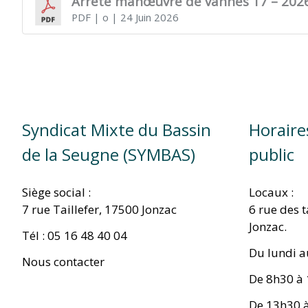
Arrêté manœuvre de vannes 17 – 202
PDF
| o
| 24 Juin 2026
TITRE)
Syndicat Mixte du Bassin
Horaire
de la Seugne (SYMBAS)
public
Siège social :
Locaux :
7 rue Taillefer, 17500 Jonzac
6 rue des 
Jonzac.
Tél : 05 16 48 40 04
Du lundi a
Nous contacter
De 8h30 à
De 13h30 