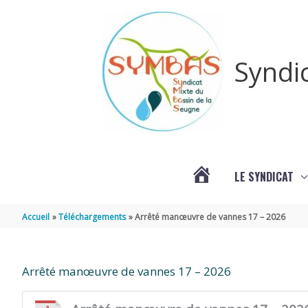
Aller au contenu
Aller au pied de page
Syndi
LE SYNDICAT
#3578
Accueil
Téléchargements
Arrêté manœuvre de vannes 17 – 2026
(PAS
Arrêté manœuvre de vannes 17 – 2026
DE