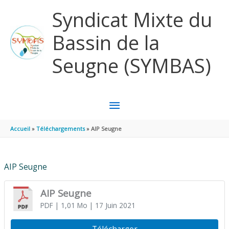
Aller au contenu
Aller au pied de page
Syndicat Mixte du
Bassin de la
Seugne (SYMBAS)
MENU
PRINCIPAL
Accueil
Téléchargements
AIP Seugne
AIP Seugne
AIP Seugne
PDF
| 1,01 Mo
| 17 Juin 2021
Télécharger