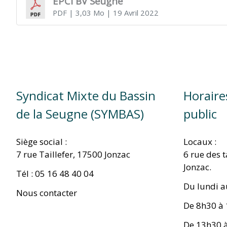
EPCI BV Seugne
PDF
| 3,03 Mo
| 19 Avril 2022
TITRE)
Syndicat Mixte du Bassin
Horaire
de la Seugne (SYMBAS)
public
Siège social :
Locaux :
7 rue Taillefer, 17500 Jonzac
6 rue des 
Jonzac.
Tél : 05 16 48 40 04
Du lundi a
Nous contacter
De 8h30 à
De 13h30 