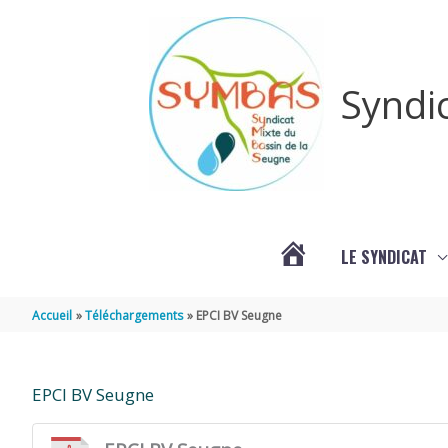
Aller au contenu
Aller au pied de page
Syndi
LE SYNDICAT
#3578
Accueil
Téléchargements
EPCI BV Seugne
(PAS
EPCI BV Seugne
DE