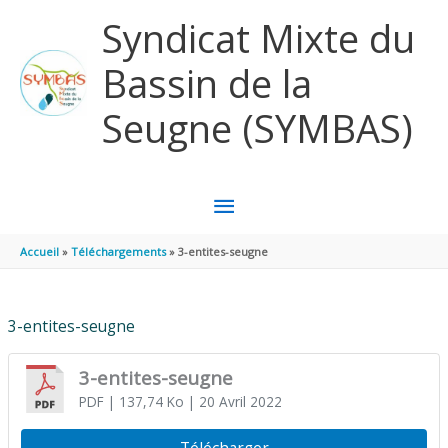
Aller au contenu
Aller au pied de page
Syndicat Mixte du
Bassin de la
Seugne (SYMBAS)
MENU
PRINCIPAL
Accueil
Téléchargements
3-entites-seugne
3-entites-seugne
3-entites-seugne
PDF
| 137,74 Ko
| 20 Avril 2022
Télécharger