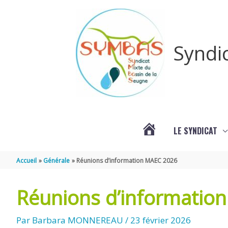
Aller au contenu
Aller au pied de page
Syndi
LE SYNDICAT
#3578
Accueil
Générale
Réunions d’information MAEC 2026
(PAS
Réunions d’informatio
DE
Par
Barbara MONNEREAU
/
23 février 2026