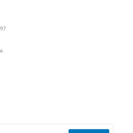
 97
é.