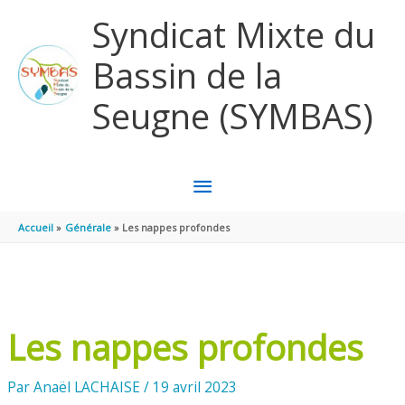
Panneau de gestion des cookies
Aller au contenu
Aller au pied de page
Syndicat Mixte du
Bassin de la
Seugne (SYMBAS)
MENU
PRINCIPAL
Accueil
Générale
Les nappes profondes
Les nappes profondes
Par
Anaël LACHAISE
/
19 avril 2023