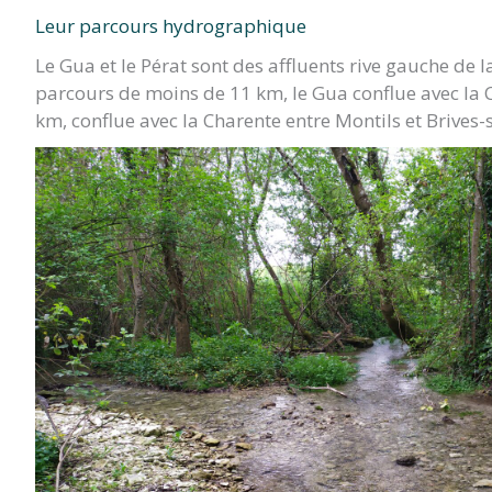
Leur parcours hydrographique
TITRE)
Le Gua et le Pérat sont des affluents rive gauche de
parcours de moins de 11 km, le Gua conflue avec la 
km, conflue avec la Charente entre Montils et Brives-