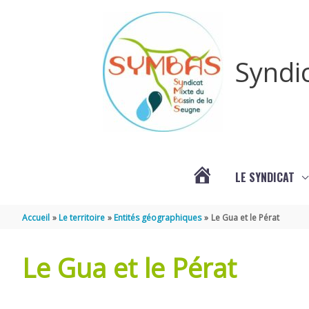
Aller au contenu
Aller au pied de page
Syndi
LE SYNDICAT
#3578
Accueil
Le territoire
Entités géographiques
Le Gua et le Pérat
(PAS
Le Gua et le Pérat
DE